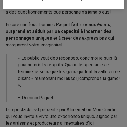
sortes de théories farfelues afin de donner des réponses
à des questionnements que personne n’a jamais eus!
Encore une fois, Dominic Paquet f
ait rire aux éclats,
surprend et séduit par sa capacité à incarner des
personnages uniques
et à créer des expressions qui
marqueront votre imaginaire!
« Le public veut des réponses, donc moi je suis là
pour nourrir les esprits. Quand le spectacle se
termine, je sens que les gens quittent la salle en se
disant « maintenant moi aussi j’comprends la game!
».
– Dominic Paquet
Le spectacle est présenté par Alimentation Mon Quartier,
qui vous invite à vivre une expérience unique, signée par
les artisans et producteurs alimentaires d’ici.