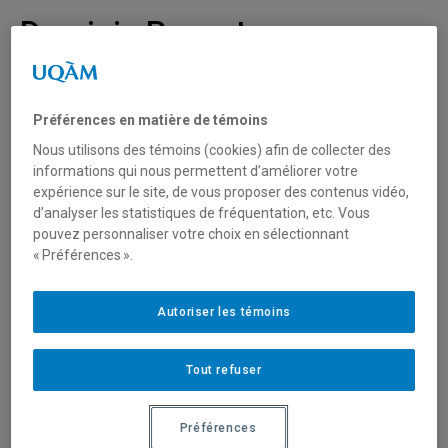
Dominic Paquet –
J’comprends la game
Préférences en matière de témoins
PRÉSENTÉ PAR FUN NATION
Nous utilisons des témoins (cookies) afin de collecter des
informations qui nous permettent d’améliorer votre
Après avoir vendu
plus de 250 000 billets
de son dernier
expérience sur le site, de vous proposer des contenus vidéo,
spectacle, le populaire humoriste Dominic Paquet est de
d’analyser les statistiques de fréquentation, etc. Vous
retour avec un tout nouveau one-man-show : J’comprends
pouvez personnaliser votre choix en sélectionnant
la
game
.
« Préférences ».
Le 5e spectacle solo de Dominic se veut un gros clin
Autoriser les témoins
d’œil à ces fameuses personnes qui, grâce à leur
expérience de vie, sont certaines de comprendre des
choses qui sont inaccessibles pour le commun des
Tout refuser
mortels… J’comprends la
game
est
un laboratoire
humoristique où la folie prend tout son sens
alors que
Préférences
Dominic explore, examine et met en évidence toutes