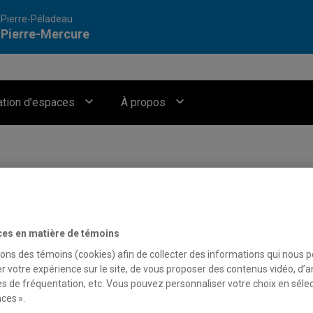
 Pierre-Péladeau
 Pierre-Mercure
ation d’espaces
À propos
ces en matière de témoins
sons des témoins (cookies) afin de collecter des informations qui nous 
r votre expérience sur le site, de vous proposer des contenus vidéo, d’a
es de fréquentation, etc. Vous pouvez personnaliser votre choix en séle
 CHOIR ET
ces ».