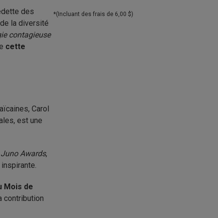
dette des
*(Incluant des frais de 6,00 $)
 de la diversité
rgie contagieuse
re
cette
aïcaines, Carol
ales, est une
x
Juno Awards
,
 inspirante.
u Mois de
a contribution