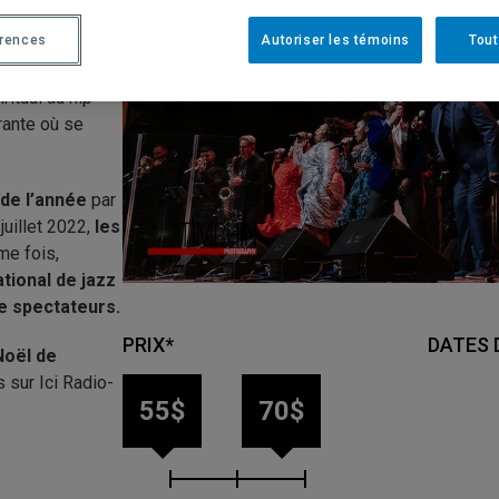
érences
Autoriser les témoins
Tout
ritual au hip-
ante où se
de l’année
par
 juillet 2022,
les
me fois,
ational de jazz
de spectateurs.
PRIX*
DATES 
Noël de
 sur Ici Radio-
55$
70$