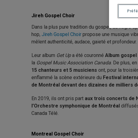
Préf
Jireh Gospel Choir
Dans la plus pure tradition du gospel, du negro spi
hop,
Jireh Gospel Choir
propose une musique vibr
mêlent authenticité, audace, gaieté et profondeur.
Leur album
Get Up
a été couronné
Album gospel 
la
Gospel Music Association Canada
. De plus, en
15 chanteurs et 5 musiciens
ont, pour la troisiè
enflammé la scène extérieure du
Festival intern
de Montréal devant des dizaines de milliers 
En 2019, ils ont pris part
aux trois concerts de 
l’Orchestre symphonique de Montréal
diffusés
Canada Télé.
Montreal Gospel Choir