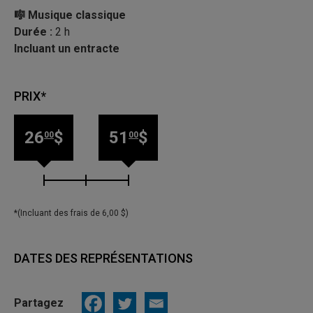
🎼 Musique classique
Durée :
2 h
Incluant un entracte
PRIX*
26
$
51
$
00
00
*(Incluant des frais de 6,00 $)
DATES DES REPRÉSENTATIONS
Partagez