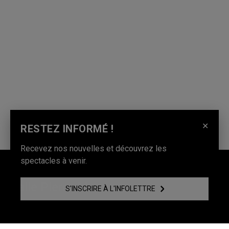
✕
RESTEZ INFORMÉ !
Recevez nos nouvelles et découvrez les
spectacles à venir.
Centre Pierre-Péladeau
Salle Pierre-Mercure
S'INSCRIRE À L'INFOLETTRE