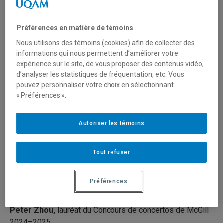
Orchestre symphonique de
McGill
Préférences en matière de témoins
Nous utilisons des témoins (cookies) afin de collecter des
informations qui nous permettent d’améliorer votre
ALEXIS HAUSER, DIRECTEUR ARTISTIQUE ET
expérience sur le site, de vous proposer des contenus vidéo,
CHEF D'ORCHESTRE
d’analyser les statistiques de fréquentation, etc. Vous
pouvez personnaliser votre choix en sélectionnant
L’orchestre symphonique de McGill présente le concert
« Préférences ».
suivant :
Autoriser les témoins
Artistes :
Jonas Regnier,
compositeur, lauréat du prix de
Tout refuser
composition Andrew Svoboda 2023–2024
Tsubasa Muramatsu,
violon et
Nathan Emans
, alto,
Préférences
Lauréat·e du Concours de concertos classiques de McGill
2025–2026
Peter Zhou,
lauréat du Concours de concertos de McGill
2024–2025