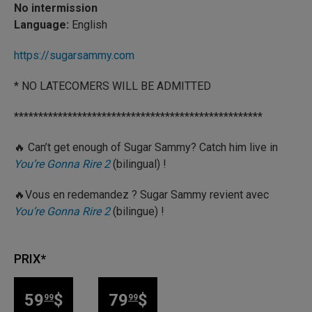
No intermission
Language:
English
https://sugarsammy.com
* NO LATECOMERS WILL BE ADMITTED
***************************************************
🔥 Can’t get enough of Sugar Sammy? Catch him live in
You’re Gonna Rire 2
(bilingual) !
🔥Vous en redemandez ? Sugar Sammy revient avec
You’re Gonna Rire 2
(bilingue) !
PRIX*
59
$
79
$
99
99