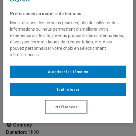
Sugar Sammy English
Edition
Préférences en matière de témoins
Nous utilisons des témoins (cookies) afin de collecter des
informations qui nous permettent d’améliorer votre
expérience sur le site, de vous proposer des contenus vidéo,
Sugar Sammy is one of the hottest comedians on the
d’analyser les statistiques de fréquentation, etc. Vous
international circuit. The
New York Times
calls him « a
pouvez personnaliser votre choix en sélectionnant
fearless comic with a talent for provoking both
laughter
« Préférences ».
and outrage
« . He has performed over 2,000 shows in 32
countries and is touring Canada once again.
Autoriser les témoins
Sugar Sammy is a charismatic provocateur whose worldly
outlook allows him to hit on cultural, social and political
Tout refuser
themes with great charm and finesse. He is a king of
crowd work and his
audience interaction
makes for a
Préférences
unique performance
every time.
😂 Comedy
Duration:
1h30